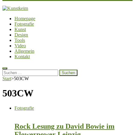
Kunstkeim
Fotografie, Design und Szene
Homepage
Fotografie
Kunst
Design
Tools
Video
Allgemein
Kontakt
Suchen
nach:
Start
>
503CW
503CW
Fotografie
Rock Lesung zu David Bowie im
Flowerpower Leipzig