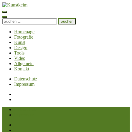
Zum
Inhalt
Kunstkeim
Fotografie, Design und Szene
springen
(Enter
Suchen
drücken)
nach:
Homepage
Fotografie
Kunst
Design
Tools
Video
Allgemein
Kontakt
Datenschutz
Impressum
Datenschutz
Impressum