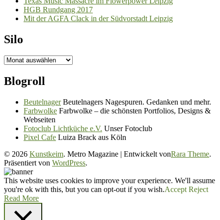
Texas Music Massacre im Flowerpower Leipzig
HGB Rundgang 2017
Mit der AGFA Clack in der Südvorstadt Leipzig
Silo
Silo
Blogroll
Beutelnager
Beutelnagers Nagespuren. Gedanken und mehr.
Farbwolke
Farbwolke – die schönsten Portfolios, Designs &
Webseiten
Fotoclub Lichtküche e.V.
Unser Fotoclub
Pixel Cafe
Luiza Brack aus Köln
© 2026
Kunstkeim
. Metro Magazine | Entwickelt von
Rara Theme
.
Präsentiert von
WordPress
.
This website uses cookies to improve your experience. We'll assume
you're ok with this, but you can opt-out if you wish.
Accept
Reject
Read More