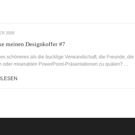
ER 2009
ke meinen Designkoffer #7
 es schöneres als die bucklige Verwandschaft, die Freunde, die
n oder miserablen PowerPoint-Präsentationen zu quälen? …
RLESEN