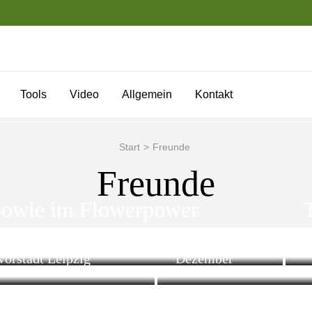
Tools
Video
Allgemein
Kontakt
Start
>
Freunde
Freunde
Bowie im Flowerpower
 der AGFA Clack in der
Gruna an der Mulde im
vorstadt Leipzig
Dezember
Fo
afie
Fotografie