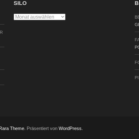
SILO
B
Silo
B
G
ER
F
P
F
P
Rara Theme
. Präsentiert von
WordPress
.