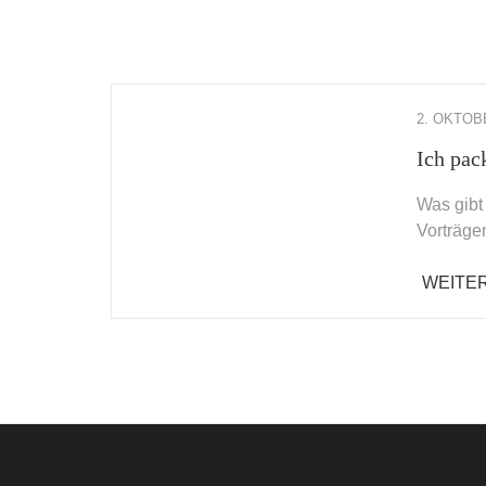
2. OKTOB
Ich pac
Was gibt
Vorträge
WEITE