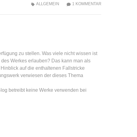
ZU
ALLGEMEIN
1 KOMMENTAR
CREATIVE
COMMONS
LIZENZEN
BELEUCHTET
fügung zu stellen. Was viele nicht wissen ist
g des Werkes erlauben? Das kann man als
inblick auf die enthaltenen Fallstricke
ldungswerk verwiesen der dieses Thema
Blog betreibt keine Werke verwenden bei