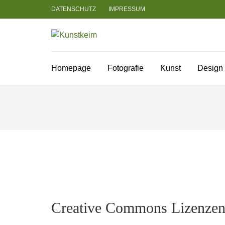
Zum
DATENSCHUTZ
IMPRESSUM
Inhalt
springen
KUNSTKEIM
Fotografie, Design und Szene
(Enter
drücken)
Homepage
Fotografie
Kunst
Design
Creative Commons Lizenzen 