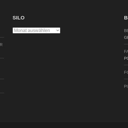
SILO
B
Silo
B
G
ER
F
P
F
P