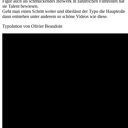
Figur auch als schmückendes Beiwerk in zahlreichen Filmrollen hat
sie Talent bewiesen.
Geht man einen Schritt weiter und überlässt der Typo die Hauptrolle
dann entstehen unter anderem so schöne Videos wie diese.
Typolution von Olivier Beaudoin