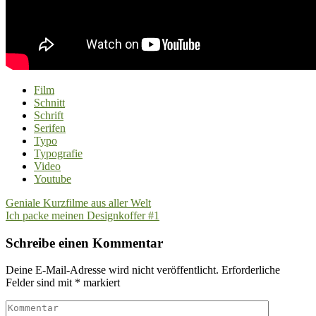
Film
Schnitt
Schrift
Serifen
Typo
Typografie
Video
Youtube
Beitragsnavigation
Geniale Kurzfilme aus aller Welt
Ich packe meinen Designkoffer #1
Schreibe einen Kommentar
Deine E-Mail-Adresse wird nicht veröffentlicht.
Erforderliche
Felder sind mit
*
markiert
Kommentar