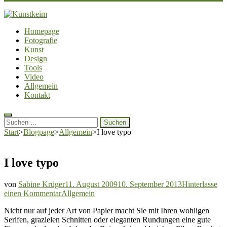
Kunstkeim
Fotografie, Design und Szene
Homepage
Fotografie
Kunst
Design
Tools
Video
Allgemein
Kontakt
Suchen
nach:
Start
>
Blogpage
>
Allgemein
>
I love typo
I love typo
von
Sabine Krüger
11. August 2009
10. September 2013
Hinterlasse
zu
einen Kommentar
Allgemein
I
Nicht nur auf jeder Art von Papier macht Sie mit Ihren wohligen
love
Serifen, grazielen Schnitten oder eleganten Rundungen eine gute
typo