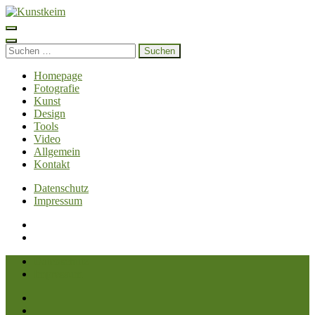
Zum
Inhalt
Kunstkeim
Fotografie, Design und Szene
springen
(Enter
Suchen
drücken)
nach:
Homepage
Fotografie
Kunst
Design
Tools
Video
Allgemein
Kontakt
Datenschutz
Impressum
Datenschutz
Impressum