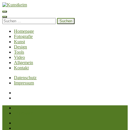
Zum
Inhalt
Kunstkeim
Fotografie, Design und Szene
springen
(Enter
Suchen
drücken)
nach:
Homepage
Fotografie
Kunst
Design
Tools
Video
Allgemein
Kontakt
Datenschutz
Impressum
Datenschutz
Impressum