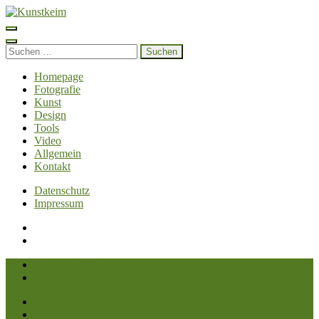
Zum
Inhalt
Kunstkeim
Fotografie, Design und Szene
springen
(Enter
Suchen
drücken)
nach:
Homepage
Fotografie
Kunst
Design
Tools
Video
Allgemein
Kontakt
Datenschutz
Impressum
Datenschutz
Impressum