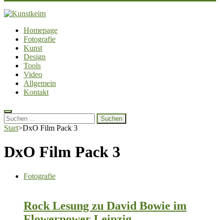
Kunstkeim
Fotografie, Design und Szene
Homepage
Fotografie
Kunst
Design
Tools
Video
Allgemein
Kontakt
Suchen
nach:
Start
>
DxO Film Pack 3
DxO Film Pack 3
Fotografie
Rock Lesung zu David Bowie im
Flowerpower Leipzig