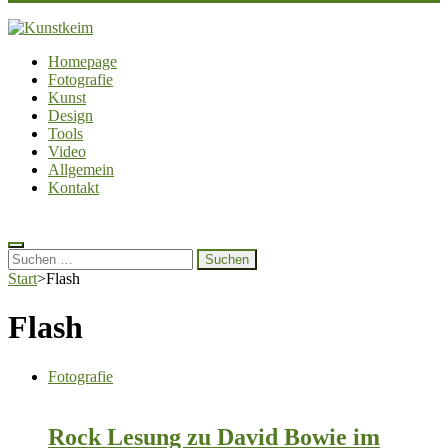
Kunstkeim
Fotografie, Design und Szene
Homepage
Fotografie
Kunst
Design
Tools
Video
Allgemein
Kontakt
Suchen
nach:
Start
>
Flash
Flash
Fotografie
Rock Lesung zu David Bowie im