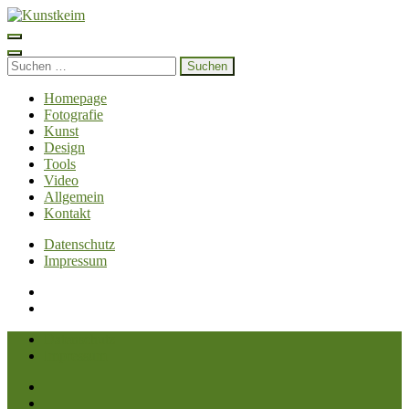
Zum
Inhalt
Kunstkeim
Fotografie, Design und Szene
springen
(Enter
Suchen
drücken)
nach:
Homepage
Fotografie
Kunst
Design
Tools
Video
Allgemein
Kontakt
Datenschutz
Impressum
Datenschutz
Impressum