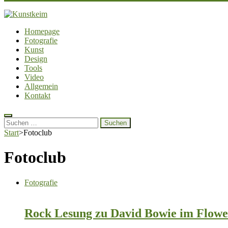
Kunstkeim
Fotografie, Design und Szene
Homepage
Fotografie
Kunst
Design
Tools
Video
Allgemein
Kontakt
Suchen
nach:
Start
>
Fotoclub
Fotoclub
Fotografie
Rock Lesung zu David Bowie im Flowe