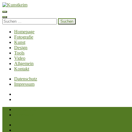
Zum
Inhalt
Kunstkeim
Fotografie, Design und Szene
springen
(Enter
Suchen
drücken)
nach:
Homepage
Fotografie
Kunst
Design
Tools
Video
Allgemein
Kontakt
Datenschutz
Impressum
Datenschutz
Impressum