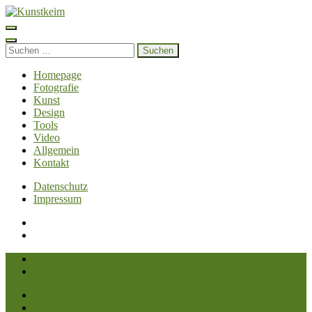
Zum
Inhalt
Kunstkeim
Fotografie, Design und Szene
springen
(Enter
Suchen
drücken)
nach:
Homepage
Fotografie
Kunst
Design
Tools
Video
Allgemein
Kontakt
Datenschutz
Impressum
Datenschutz
Impressum