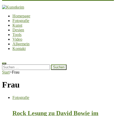
Kunstkeim
Fotografie, Design und Szene
Homepage
Fotografie
Kunst
Design
Tools
Video
Allgemein
Kontakt
Suchen
nach:
Start
>
Frau
Frau
Fotografie
Rock Lesung zu David Bowie im