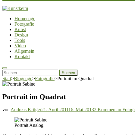
Kunstkeim
Fotografie, Design und Szene
Homepage
Fotografie
Kunst
Design
Tools
Video
Allgemein
Kontakt
Suchen
nach:
Start
>
Blogpage
>
Fotografie
>
Portrait im Quadrat
Portrait im Quadrat
zu
von
Andreas Krüger
21. April 2011
16. Mai 2013
2 Kommentare
Fotogr
Portrai
im
Portrait Analog
Quadr