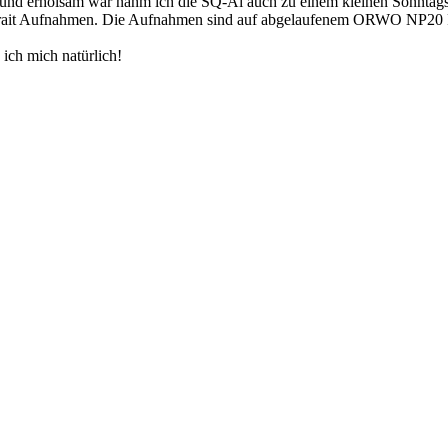
 und erholsam war nahm ich die SQ-Ai auch zu einem kleinen Sonntags
Portrait Aufnahmen. Die Aufnahmen sind auf abgelaufenem ORWO NP20 
 ich mich natürlich!