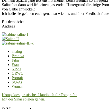
Da mein Spaziergang letztens mit meiner Zenza Bronica so anregend
Saline bot dann wirklich einen passenden Hintergrund für einige 
von Calbe entwickelt.
Ich hoffe sie gefallen euch genau so wie uns und über Feedback freue
Bis demnächst!
Andreas
analog
Broniva
Film
Frau
NP20
ORWO
Portrait
SQ-Ai
Woman
Beitragsnavigation
Kompaktes juristisches Handbuch für Fotografen
Mit der Sinar spielen gehen.