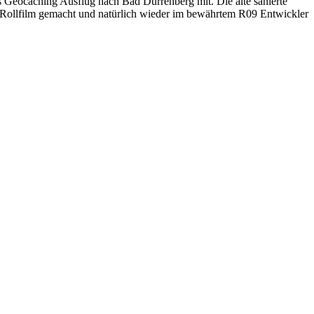
 Geocaching Ausflug nach Bad Dürrenberg mit. Die alte sanierte
Rollfilm gemacht und natürlich wieder im bewährtem R09 Entwickler