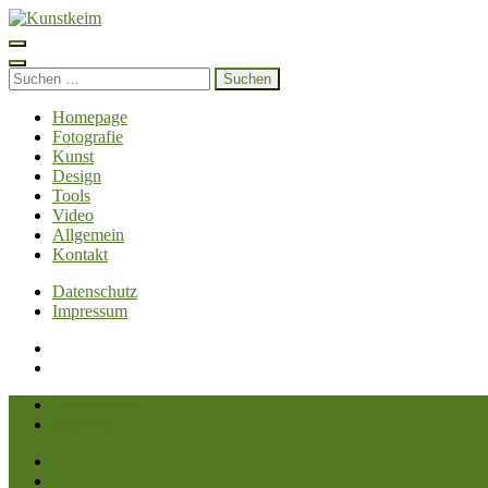
Zum
Inhalt
Kunstkeim
Fotografie, Design und Szene
springen
(Enter
Suchen
drücken)
nach:
Homepage
Fotografie
Kunst
Design
Tools
Video
Allgemein
Kontakt
Datenschutz
Impressum
Datenschutz
Impressum