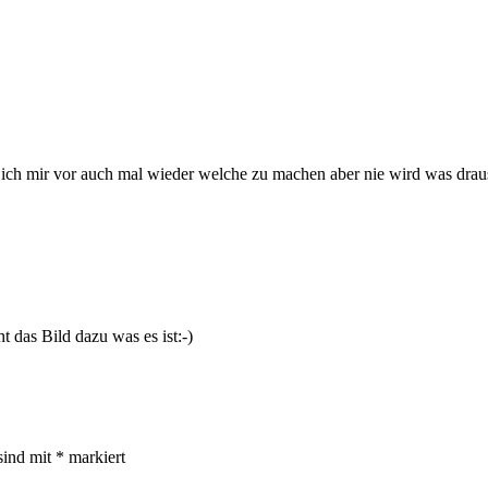
 ich mir vor auch mal wieder welche zu machen aber nie wird was dra
t das Bild dazu was es ist:-)
sind mit
*
markiert