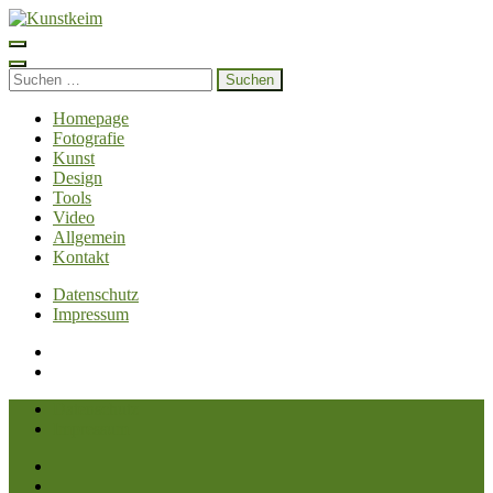
Zum
Inhalt
Kunstkeim
Fotografie, Design und Szene
springen
(Enter
Suchen
drücken)
nach:
Homepage
Fotografie
Kunst
Design
Tools
Video
Allgemein
Kontakt
Datenschutz
Impressum
Datenschutz
Impressum