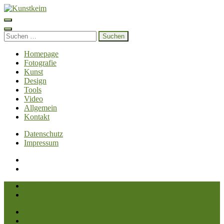
Zum
Inhalt
Kunstkeim
Fotografie, Design und Szene
springen
(Enter
Suchen
drücken)
nach:
Homepage
Fotografie
Kunst
Design
Tools
Video
Allgemein
Kontakt
Datenschutz
Impressum
Datenschutz
Impressum