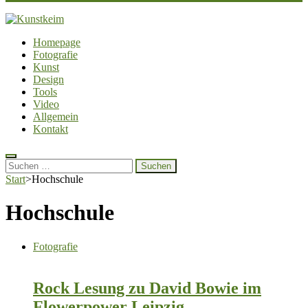
Kunstkeim
Fotografie, Design und Szene
Homepage
Fotografie
Kunst
Design
Tools
Video
Allgemein
Kontakt
Suchen
nach:
Start
>
Hochschule
Hochschule
Fotografie
Rock Lesung zu David Bowie im
Flowerpower Leipzig