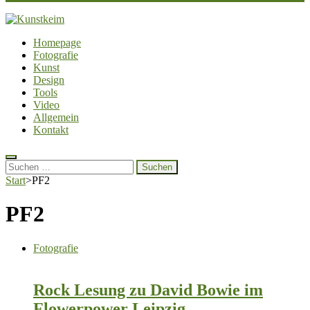
Kunstkeim
Fotografie, Design und Szene
Homepage
Fotografie
Kunst
Design
Tools
Video
Allgemein
Kontakt
Suchen
nach:
Start
>
PF2
PF2
Fotografie
Rock Lesung zu David Bowie im
Flowerpower Leipzig