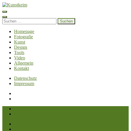
Zum
Inhalt
Kunstkeim
Fotografie, Design und Szene
springen
(Enter
Suchen
drücken)
nach:
Homepage
Fotografie
Kunst
Design
Tools
Video
Allgemein
Kontakt
Datenschutz
Impressum
Datenschutz
Impressum