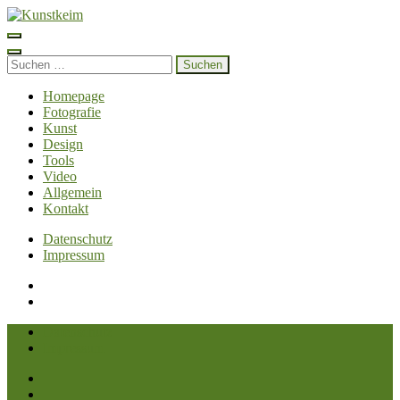
Zum
Inhalt
Kunstkeim
Fotografie, Design und Szene
springen
(Enter
Suchen
drücken)
nach:
Homepage
Fotografie
Kunst
Design
Tools
Video
Allgemein
Kontakt
Datenschutz
Impressum
Datenschutz
Impressum