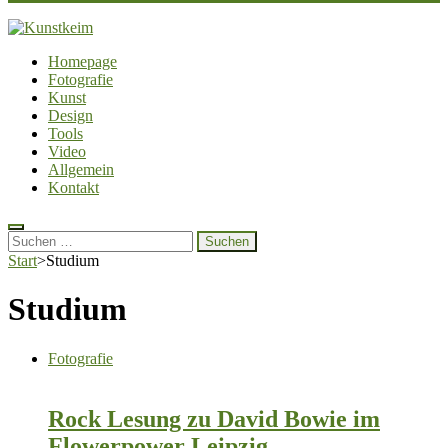
Kunstkeim
Fotografie, Design und Szene
Homepage
Fotografie
Kunst
Design
Tools
Video
Allgemein
Kontakt
Suchen
nach:
Start
>
Studium
Studium
Fotografie
Rock Lesung zu David Bowie im
Flowerpower Leipzig