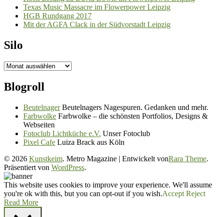
Texas Music Massacre im Flowerpower Leipzig
HGB Rundgang 2017
Mit der AGFA Clack in der Südvorstadt Leipzig
Silo
Silo
Blogroll
Beutelnager
Beutelnagers Nagespuren. Gedanken und mehr.
Farbwolke
Farbwolke – die schönsten Portfolios, Designs &
Webseiten
Fotoclub Lichtküche e.V.
Unser Fotoclub
Pixel Cafe
Luiza Brack aus Köln
© 2026
Kunstkeim
. Metro Magazine | Entwickelt von
Rara Theme
.
Präsentiert von
WordPress
.
This website uses cookies to improve your experience. We'll assume
you're ok with this, but you can opt-out if you wish.
Accept
Reject
Read More