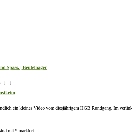
d Spass. | Beutelnager
s. […]
nstkeim
 endlich ein kleines Video vom diesjährigem HGB Rundgang. Im verlinkt
sind mit
*
markiert