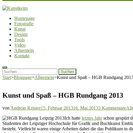
Kunstkeim
Fotografie, Design und Szene
Homepage
Fotografie
Kunst
Design
Tools
Video
Allgemein
Kontakt
Suchen
nach:
Start
>
Blogpage
>
Allgemein
>
Kunst und Spaß – HGB Rundgang 201
Kunst und Spaß – HGB Rundgang 2013
zu
von
Andreas Krüger
15. Februar 2013
16. Mai 2013
3 Kommentare
All
Kun
Ich hatte
letztes Jahr
schon gespürt d
und
Studenten der Leipziger Hochschule für Grafik und Buchkunst Einblic
Spa
besteht. Vielleicht waren einige Arbeiten dabei die das Publikum in 
–