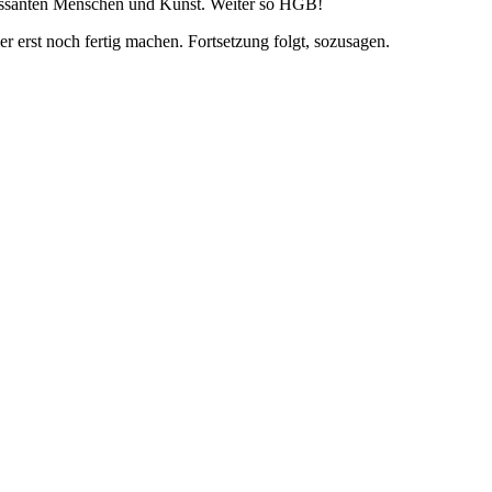
eressanten Menschen und Kunst. Weiter so HGB!
B
ndgang
 erst noch fertig machen. Fortsetzung folgt, sozusagen.
3