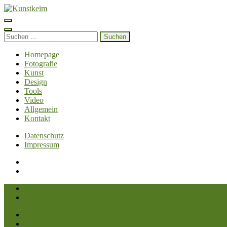
Zum
Inhalt
Kunstkeim
Fotografie, Design und Szene
springen
(Enter
Suchen
drücken)
nach:
Homepage
Fotografie
Kunst
Design
Tools
Video
Allgemein
Kontakt
Datenschutz
Impressum
Datenschutz
Impressum