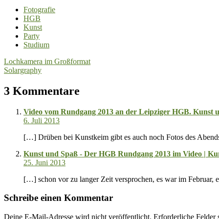
Fotografie
HGB
Kunst
Party
Studium
Beitragsnavigation
Lochkamera im Großformat
Solargraphy
3 Kommentare
Video vom Rundgang 2013 an der Leipziger HGB. Kunst un
6. Juli 2013
[…] Drüben bei Kunstkeim gibt es auch noch Fotos des Abend
Kunst und Spaß - Der HGB Rundgang 2013 im Video | Ku
25. Juni 2013
[…] schon vor zu langer Zeit versprochen, es war im Februar,
Schreibe einen Kommentar
Deine E-Mail-Adresse wird nicht veröffentlicht.
Erforderliche Felder 