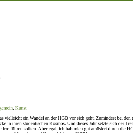
3
gemein
,
Kunst
st
as vielleicht ein Wandel an der HGB vor sich geht. Zumindest bei d
ke in ihren studentischen Kosmos. Und dieses Jahr setzte sich der Tre
ß
die Irre führen sollten. Aber egal, ich hab mich gut amüsiert durch di