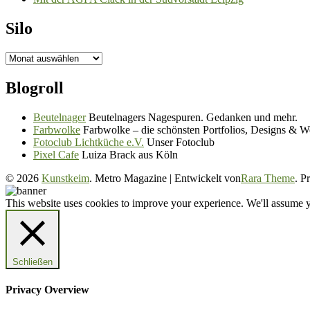
Silo
Silo
Blogroll
Beutelnager
Beutelnagers Nagespuren. Gedanken und mehr.
Farbwolke
Farbwolke – die schönsten Portfolios, Designs & W
Fotoclub Lichtküche e.V.
Unser Fotoclub
Pixel Cafe
Luiza Brack aus Köln
© 2026
Kunstkeim
. Metro Magazine | Entwickelt von
Rara Theme
. P
This website uses cookies to improve your experience. We'll assume yo
Schließen
Privacy Overview