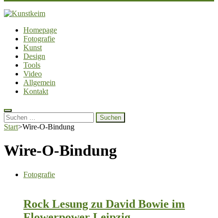
Kunstkeim
Fotografie, Design und Szene
Homepage
Fotografie
Kunst
Design
Tools
Video
Allgemein
Kontakt
Suchen
nach:
Start
>
Wire-O-Bindung
Wire-O-Bindung
Fotografie
Rock Lesung zu David Bowie im
Flowerpower Leipzig