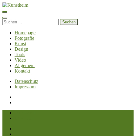
Zum
Inhalt
Kunstkeim
Fotografie, Design und Szene
springen
(Enter
Suchen
drücken)
nach:
Homepage
Fotografie
Kunst
Design
Tools
Video
Allgemein
Kontakt
Datenschutz
Impressum
Datenschutz
Impressum