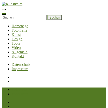
Zum
Inhalt
Kunstkeim
Fotografie, Design und Szene
springen
(Enter
Suchen
drücken)
nach:
Homepage
Fotografie
Kunst
Design
Tools
Video
Allgemein
Kontakt
Datenschutz
Impressum
Datenschutz
Impressum