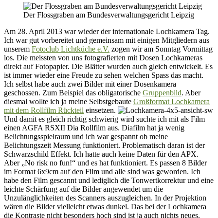
mit
Der Flossgraben am Bundesverwaltungsgericht Leipzig
Dia
Rollfilm
Am 28. April 2013 war wieder der internationale Lochkamera Tag.
Ich war gut vorbereitet und gemeinsam mit einigen Mitgliedern aus
unserem
Fotoclub Lichtküche e.V.
zogen wir am Sonntag Vormittag
los. Die meissten von uns fotografierten mit Dosen Lochkameras
direkt auf Fotopapier. Die Blätter wurden auch gleich entwickelt. Es
ist immer wieder eine Freude zu sehen welchen Spass das macht.
Ich selbst habe auch zwei Bilder mit einer Dosenkamera
geschossen. Zum Beispiel das obligatorische
Gruppenbild
. Aber
diesmal wollte ich ja meine Selbstgebaute
Großformat Lochkamera
mit dem Rollfilm Rückteil
einsetzen.
Und damit es gleich richtig schwierig wird suchte ich mit als Film
einen AGFA RSXII Dia Rollfilm aus. Diafilm hat ja wenig
Belichtungsspielraum und ich war gespannt ob meine
Belichtungszeit Messung funktioniert. Problematisch daran ist der
Schwarzschild Effekt. Ich hatte auch keine Daten für den APX.
Aber „No risk no fun!“ und es hat funktioniert. Es passen 8 Bilder
im Format 6x9cm auf den Film und alle sind was geworden. Ich
habe den Film gescannt und lediglich die Tonwertkorrektur und eine
leichte Schärfung auf die Bilder angewendet um die
Unzulänglichkeiten des Scanners auszugleichen. In der Projektion
wären die Bilder vielleicht etwas dunkel. Das bei der Lochkamera
die Kontraste nicht besonders hoch sind ist ja auch nichts neues.