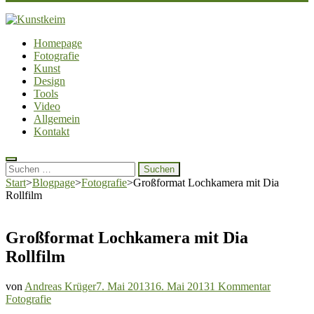
Kunstkeim
Fotografie, Design und Szene
Homepage
Fotografie
Kunst
Design
Tools
Video
Allgemein
Kontakt
Suchen
nach:
Start
>
Blogpage
>
Fotografie
>
Großformat Lochkamera mit Dia
Rollfilm
Großformat Lochkamera mit Dia
Rollfilm
zu
von
Andreas Krüger
7. Mai 2013
16. Mai 2013
1 Kommentar
Großform
Fotografie
Lochkam