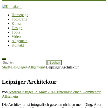
Kunstkeim
Fotografie, Design und Szene
Homepage
Fotografie
Kunst
Design
Tools
Video
Allgemein
Kontakt
Suchen
nach:
Start
>
Blogpage
>
Allgemein
>
Leipziger Architektur
Leipziger Architektur
zu
von
Andreas Krüger
12. März 2014
Hinterlasse einen Kommentar
Leip
Allgemein
Arch
Die Architektur ist fotografisch gesehen nicht so mein Ding. Aber