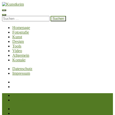
Zum
Inhalt
Kunstkeim
Fotografie, Design und Szene
springen
(Enter
Suchen
drücken)
nach:
Homepage
Fotografie
Kunst
Design
Tools
Video
Allgemein
Kontakt
Datenschutz
Impressum
Datenschutz
Impressum