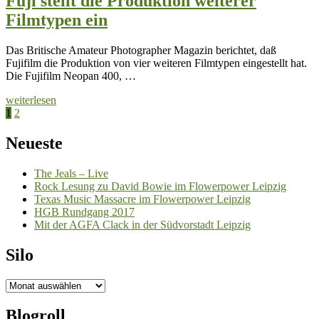
Fuji stellt die Produktion weiterer
Filmtypen ein
Das Britische Amateur Photographer Magazin berichtet, daß
Fujifilm die Produktion von vier weiteren Filmtypen eingestellt hat.
Die Fujifilm Neopan 400, …
weiterlesen
Seitennummerierung
1
2
der
Neueste
Beiträge
The Jeals – Live
Rock Lesung zu David Bowie im Flowerpower Leipzig
Texas Music Massacre im Flowerpower Leipzig
HGB Rundgang 2017
Mit der AGFA Clack in der Südvorstadt Leipzig
Silo
Silo
Blogroll