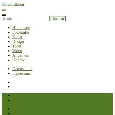
Zum
Inhalt
Kunstkeim
Fotografie, Design und Szene
springen
(Enter
Suchen
drücken)
nach:
Homepage
Fotografie
Kunst
Design
Tools
Video
Allgemein
Kontakt
Datenschutz
Impressum
Datenschutz
Impressum