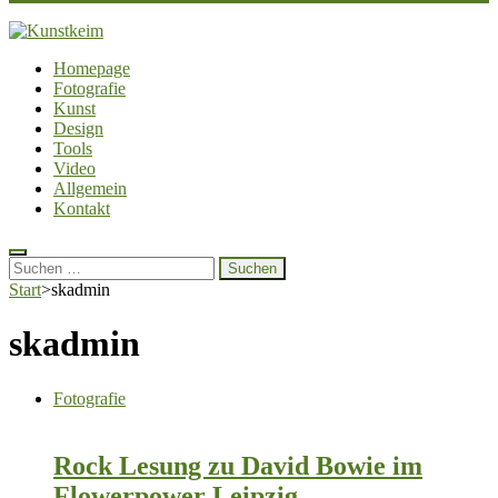
Kunstkeim
Fotografie, Design und Szene
Homepage
Fotografie
Kunst
Design
Tools
Video
Allgemein
Kontakt
Suchen
nach:
Start
>
skadmin
skadmin
Fotografie
Rock Lesung zu David Bowie im
Flowerpower Leipzig