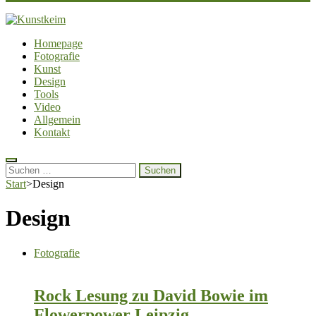
Kunstkeim
Fotografie, Design und Szene
Homepage
Fotografie
Kunst
Design
Tools
Video
Allgemein
Kontakt
Suchen
nach:
Start
>
Design
Design
Fotografie
Rock Lesung zu David Bowie im
Flowerpower Leipzig