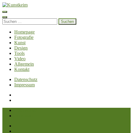
Zum
Inhalt
Kunstkeim
Fotografie, Design und Szene
springen
(Enter
Suchen
drücken)
nach:
Homepage
Fotografie
Kunst
Design
Tools
Video
Allgemein
Kontakt
Datenschutz
Impressum
Datenschutz
Impressum