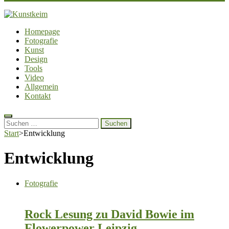
Kunstkeim
Fotografie, Design und Szene
Homepage
Fotografie
Kunst
Design
Tools
Video
Allgemein
Kontakt
Suchen
nach:
Start
>
Entwicklung
Entwicklung
Fotografie
Rock Lesung zu David Bowie im
Flowerpower Leipzig