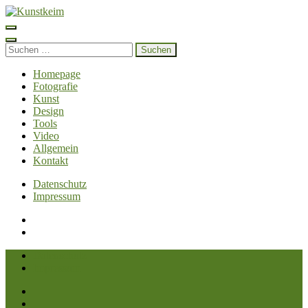
Zum
Inhalt
Kunstkeim
Fotografie, Design und Szene
springen
(Enter
Suchen
drücken)
nach:
Homepage
Fotografie
Kunst
Design
Tools
Video
Allgemein
Kontakt
Datenschutz
Impressum
Datenschutz
Impressum