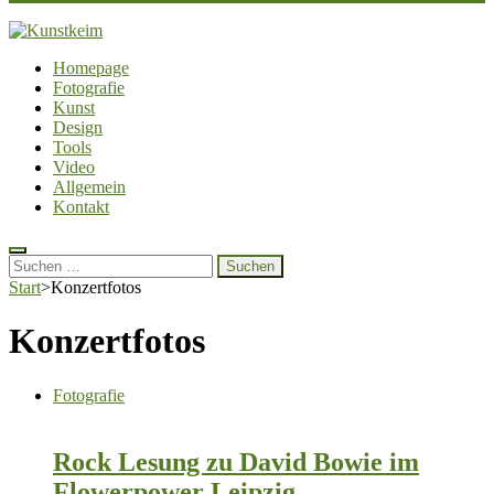
Kunstkeim
Fotografie, Design und Szene
Homepage
Fotografie
Kunst
Design
Tools
Video
Allgemein
Kontakt
Suchen
nach:
Start
>
Konzertfotos
Konzertfotos
Fotografie
Rock Lesung zu David Bowie im
Flowerpower Leipzig