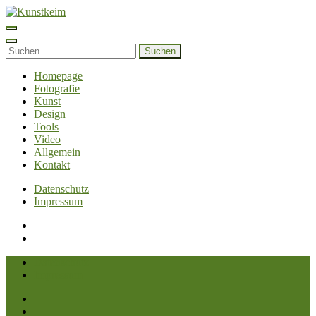
Zum
Inhalt
Kunstkeim
Fotografie, Design und Szene
springen
(Enter
Suchen
drücken)
nach:
Homepage
Fotografie
Kunst
Design
Tools
Video
Allgemein
Kontakt
Datenschutz
Impressum
Datenschutz
Impressum