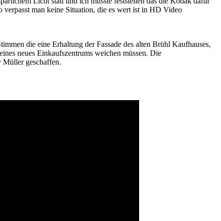
ärlichem Licht statt und ich musste feststellen das die Kodak dafür
 verpasst man keine Situation, die es wert ist in HD Video
timmen die eine Erhaltung der Fassade des alten Brühl Kaufhauses,
 eines neues Einkaufszentrums weichen müssen. Die
 Müller geschaffen.