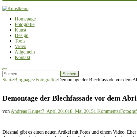
Kunstkeim
Fotografie, Design und Szene
Homepage
Fotografie
Kunst
Design
Tools
Video
Allgemein
Kontakt
Suchen
nach:
Start
>
Blogpage
>
Fotografie
>
Demontage der Blechfassade vor dem Ab
Demontage der Blechfassade vor dem Abri
zu
von
Andreas Krüger
7. April 2010
18. Mai 2015
1 Kommentar
Fotograf
Demont
der
Blechfas
Diesmal gibt es einen neuen Artikel mit Fotos und einem Video. Eher 
vor