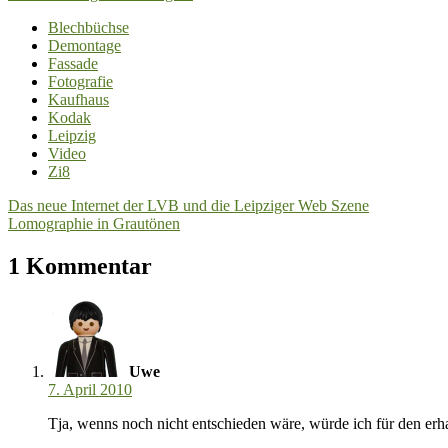
Blechbüchse
Demontage
Fassade
Fotografie
Kaufhaus
Kodak
Leipzig
Video
Zi8
Beitragsnavigation
Das neue Internet der LVB und die Leipziger Web Szene
Lomographie in Grautönen
1 Kommentar
Uwe
7. April 2010
Tja, wenns noch nicht entschieden wäre, würde ich für den erha