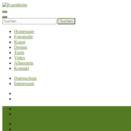
Zum
Inhalt
Kunstkeim
Fotografie, Design und Szene
springen
(Enter
Suchen
drücken)
nach:
Homepage
Fotografie
Kunst
Design
Tools
Video
Allgemein
Kontakt
Datenschutz
Impressum
Datenschutz
Impressum