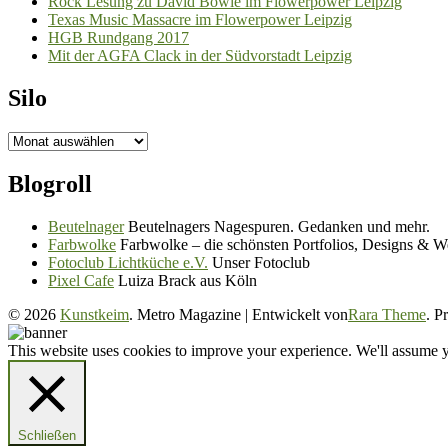
Rock Lesung zu David Bowie im Flowerpower Leipzig
Texas Music Massacre im Flowerpower Leipzig
HGB Rundgang 2017
Mit der AGFA Clack in der Südvorstadt Leipzig
Silo
Silo
Blogroll
Beutelnager
Beutelnagers Nagespuren. Gedanken und mehr.
Farbwolke
Farbwolke – die schönsten Portfolios, Designs & W
Fotoclub Lichtküche e.V.
Unser Fotoclub
Pixel Cafe
Luiza Brack aus Köln
© 2026
Kunstkeim
. Metro Magazine | Entwickelt von
Rara Theme
. P
This website uses cookies to improve your experience. We'll assume yo
Schließen