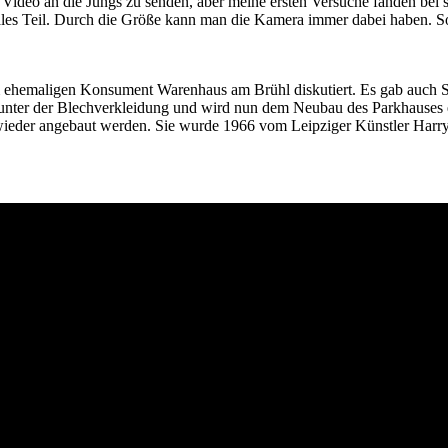
Video an die Jungs zu senden, aber meine ersten Versuche fanden bei sp
eniales Teil. Durch die Größe kann man die Kamera immer dabei haben. So
auses
m ehemaligen Konsument Warenhaus am Brühl diskutiert. Es gab auch S
ch unter der Blechverkleidung und wird nun dem Neubau des Parkhauses
eder angebaut werden. Sie wurde 1966 vom Leipziger Künstler Harry