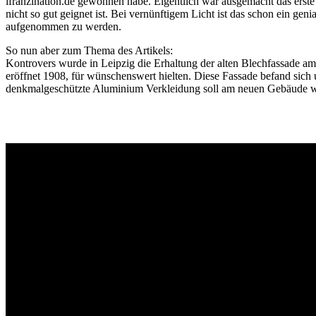
ifranzination.de gewonnen habe. Eigentlich war ausgemacht das erste 
dem
nicht so gut geignet ist. Bei vernünftigem Licht ist das schon ein g
Abriss
aufgenommen zu werden.
des
Wahrenh
So nun aber zum Thema des Artikels:
am
Kontrovers wurde in Leipzig die Erhaltung der alten Blechfassade a
Brühl
eröffnet 1908, für wünschenswert hielten. Diese Fassade befand si
in
denkmalgeschützte Aluminium Verkleidung soll am neuen Gebäude wi
Leipzig.